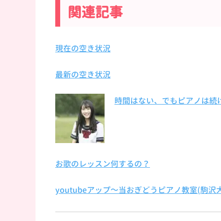
関連記事
現在の空き状況
最新の空き状況
時間はない、でもピアノは続
お歌のレッスン何するの？
youtubeアップ～当おぎどうピアノ教室(駒