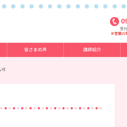
0
受付
※営業の
皆さまの声
講師紹介
い‼