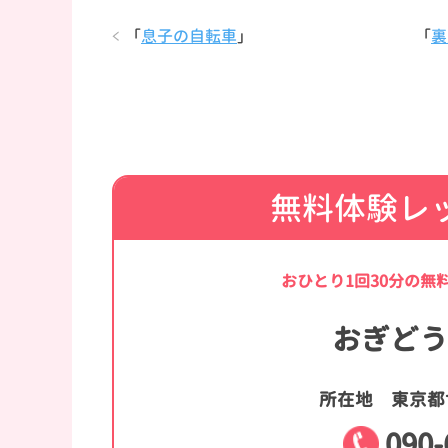
「
息子の自転車
」
「
裏
無料体験レ
おひとり1回30分の無
おぎどう
所在地
東京都世
090-